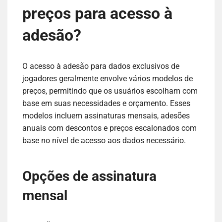
preços para acesso à
adesão?
O acesso à adesão para dados exclusivos de
jogadores geralmente envolve vários modelos de
preços, permitindo que os usuários escolham com
base em suas necessidades e orçamento. Esses
modelos incluem assinaturas mensais, adesões
anuais com descontos e preços escalonados com
base no nível de acesso aos dados necessário.
Opções de assinatura
mensal