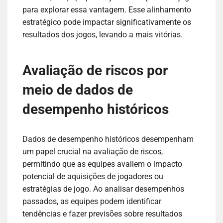
para explorar essa vantagem. Esse alinhamento
estratégico pode impactar significativamente os
resultados dos jogos, levando a mais vitórias.
Avaliação de riscos por
meio de dados de
desempenho históricos
Dados de desempenho históricos desempenham
um papel crucial na avaliação de riscos,
permitindo que as equipes avaliem o impacto
potencial de aquisições de jogadores ou
estratégias de jogo. Ao analisar desempenhos
passados, as equipes podem identificar
tendências e fazer previsões sobre resultados