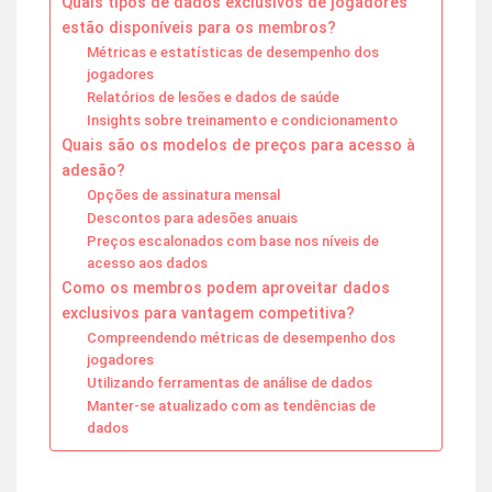
Quais tipos de dados exclusivos de jogadores
estão disponíveis para os membros?
Métricas e estatísticas de desempenho dos
jogadores
Relatórios de lesões e dados de saúde
Insights sobre treinamento e condicionamento
Quais são os modelos de preços para acesso à
adesão?
Opções de assinatura mensal
Descontos para adesões anuais
Preços escalonados com base nos níveis de
acesso aos dados
Como os membros podem aproveitar dados
exclusivos para vantagem competitiva?
Compreendendo métricas de desempenho dos
jogadores
Utilizando ferramentas de análise de dados
Manter-se atualizado com as tendências de
dados