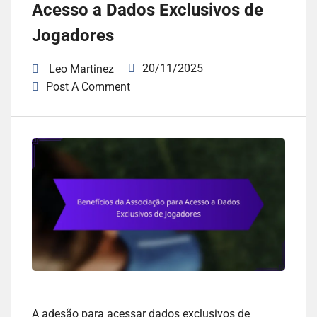
Acesso a Dados Exclusivos de
Jogadores
20/11/2025
Leo Martinez
Post A Comment
A adesão para acessar dados exclusivos de