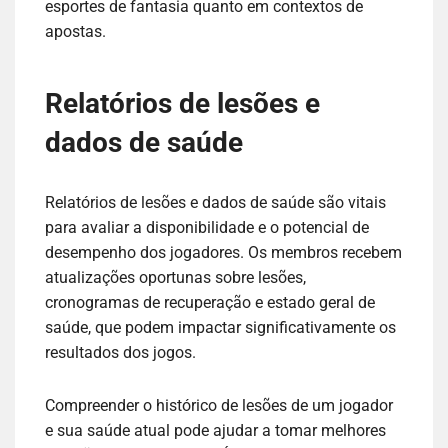
esportes de fantasia quanto em contextos de
apostas.
Relatórios de lesões e
dados de saúde
Relatórios de lesões e dados de saúde são vitais
para avaliar a disponibilidade e o potencial de
desempenho dos jogadores. Os membros recebem
atualizações oportunas sobre lesões,
cronogramas de recuperação e estado geral de
saúde, que podem impactar significativamente os
resultados dos jogos.
Compreender o histórico de lesões de um jogador
e sua saúde atual pode ajudar a tomar melhores