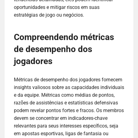
oportunidades e mitigar riscos em suas
estratégias de jogo ou negócios.
Compreendendo métricas
de desempenho dos
jogadores
Métricas de desempenho dos jogadores fornecem
insights valiosos sobre as capacidades individuais
e da equipe. Métricas como médias de pontos,
razões de assistências e estatísticas defensivas
podem revelar pontos fortes e fracos. Os membros
devem se concentrar em indicadores-chave
relevantes para seus interesses específicos, seja
em apostas esportivas, ligas de fantasia ou