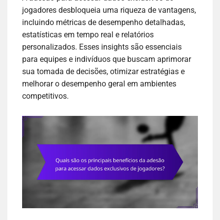
jogadores desbloqueia uma riqueza de vantagens,
incluindo métricas de desempenho detalhadas,
estatísticas em tempo real e relatórios
personalizados. Esses insights são essenciais
para equipes e indivíduos que buscam aprimorar
sua tomada de decisões, otimizar estratégias e
melhorar o desempenho geral em ambientes
competitivos.