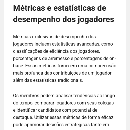
Métricas e estatísticas de
desempenho dos jogadores
Métricas exclusivas de desempenho dos
jogadores incluem estatísticas avançadas, como
classificações de eficiência dos jogadores,
porcentagens de arremesso e porcentagens de on-
base. Essas métricas fornecem uma compreensão
mais profunda das contribuições de um jogador
além das estatísticas tradicionais.
Os membros podem analisar tendências ao longo
do tempo, comparar jogadores com seus colegas
e identificar candidatos com potencial de
destaque. Utilizar essas métricas de forma eficaz
pode aprimorar decisões estratégicas tanto em