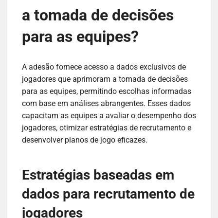
a tomada de decisões
para as equipes?
A adesão fornece acesso a dados exclusivos de
jogadores que aprimoram a tomada de decisões
para as equipes, permitindo escolhas informadas
com base em análises abrangentes. Esses dados
capacitam as equipes a avaliar o desempenho dos
jogadores, otimizar estratégias de recrutamento e
desenvolver planos de jogo eficazes.
Estratégias baseadas em
dados para recrutamento de
jogadores