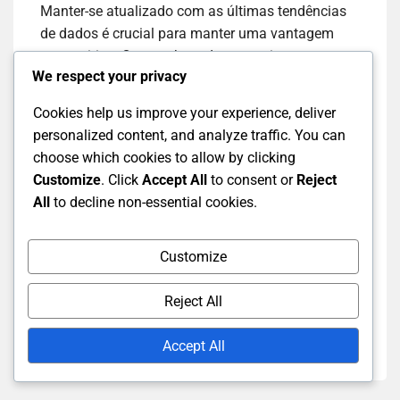
Manter-se atualizado com as últimas tendências
de dados é crucial para manter uma vantagem
competitiva. Os membros devem revisar
We respect your privacy
regularmente atualizações sobre estatísticas de
jogadores, relatórios de lesões e análises de jogos.
Cookies help us improve your experience, deliver
Assinar newsletters ou seguir blogs de análise
personalized content, and analyze traffic. You can
relevantes pode ajudar a manter os membros
choose which cookies to allow by clicking
informados.
Customize
. Click
Accept All
to consent or
Reject
All
to decline non-essential cookies.
Além disso, participar de fóruns ou discussões em
comunidade pode fornecer insights sobre como
Customize
outros estão interpretando as tendências de
dados. Esse conhecimento coletivo pode
Reject All
aprimorar estratégias individuais e processos de
tomada de decisão.
Accept All