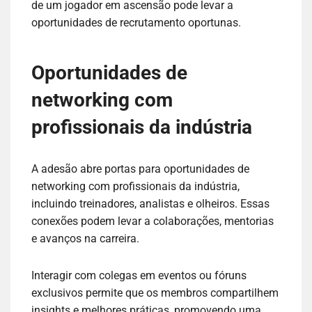
de um jogador em ascensão pode levar a
oportunidades de recrutamento oportunas.
Oportunidades de
networking com
profissionais da indústria
A adesão abre portas para oportunidades de
networking com profissionais da indústria,
incluindo treinadores, analistas e olheiros. Essas
conexões podem levar a colaborações, mentorias
e avanços na carreira.
Interagir com colegas em eventos ou fóruns
exclusivos permite que os membros compartilhem
insights e melhores práticas, promovendo uma