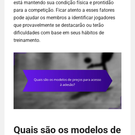
está mantendo sua condição física e prontidão
para a competição. Ficar atento a esses fatores
pode ajudar os membros a identificar jogadores
que provavelmente se destacarão ou terão
dificuldades com base em seus hábitos de
treinamento.
Quais são os modelos de