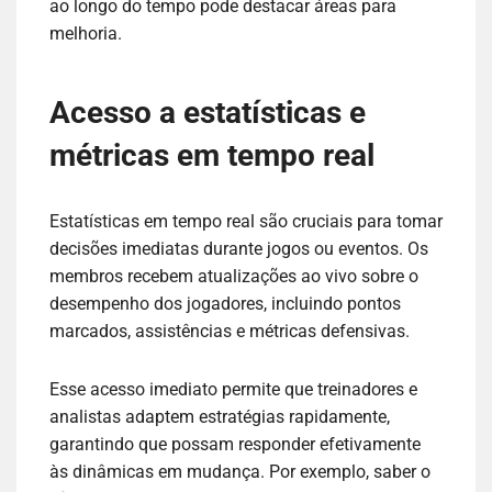
ao longo do tempo pode destacar áreas para
melhoria.
Acesso a estatísticas e
métricas em tempo real
Estatísticas em tempo real são cruciais para tomar
decisões imediatas durante jogos ou eventos. Os
membros recebem atualizações ao vivo sobre o
desempenho dos jogadores, incluindo pontos
marcados, assistências e métricas defensivas.
Esse acesso imediato permite que treinadores e
analistas adaptem estratégias rapidamente,
garantindo que possam responder efetivamente
às dinâmicas em mudança. Por exemplo, saber o