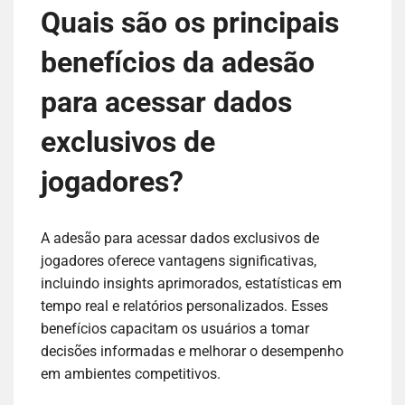
Quais são os principais
benefícios da adesão
para acessar dados
exclusivos de
jogadores?
A adesão para acessar dados exclusivos de
jogadores oferece vantagens significativas,
incluindo insights aprimorados, estatísticas em
tempo real e relatórios personalizados. Esses
benefícios capacitam os usuários a tomar
decisões informadas e melhorar o desempenho
em ambientes competitivos.