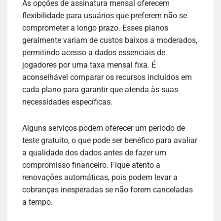
As opções de assinatura mensal oferecem
flexibilidade para usuários que preferem não se
comprometer a longo prazo. Esses planos
geralmente variam de custos baixos a moderados,
permitindo acesso a dados essenciais de
jogadores por uma taxa mensal fixa. É
aconselhável comparar os recursos incluídos em
cada plano para garantir que atenda às suas
necessidades específicas.
Alguns serviços podem oferecer um período de
teste gratuito, o que pode ser benéfico para avaliar
a qualidade dos dados antes de fazer um
compromisso financeiro. Fique atento a
renovações automáticas, pois podem levar a
cobranças inesperadas se não forem canceladas
a tempo.