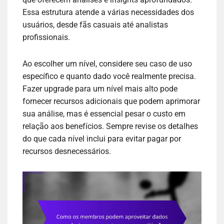
Essa estrutura atende a várias necessidades dos
usuários, desde fãs casuais até analistas
profissionais.
Ao escolher um nível, considere seu caso de uso
específico e quanto dado você realmente precisa.
Fazer upgrade para um nível mais alto pode
fornecer recursos adicionais que podem aprimorar
sua análise, mas é essencial pesar o custo em
relação aos benefícios. Sempre revise os detalhes
do que cada nível inclui para evitar pagar por
recursos desnecessários.