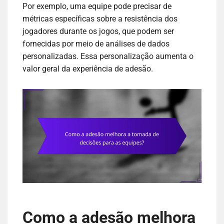
Por exemplo, uma equipe pode precisar de
métricas específicas sobre a resistência dos
jogadores durante os jogos, que podem ser
fornecidas por meio de análises de dados
personalizadas. Essa personalização aumenta o
valor geral da experiência de adesão.
Como a adesão melhora