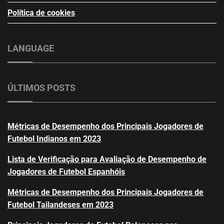
Política de cookies
LANGUAGE
ÚLTIMOS POSTS
Métricas de Desempenho dos Principais Jogadores de
Futebol Indianos em 2023
Lista de Verificação para Avaliação de Desempenho de
Jogadores de Futebol Espanhóis
Métricas de Desempenho dos Principais Jogadores de
Futebol Tailandeses em 2023