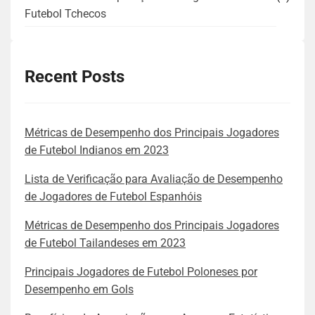
Futebol Tchecos
Recent Posts
Métricas de Desempenho dos Principais Jogadores
de Futebol Indianos em 2023
Lista de Verificação para Avaliação de Desempenho
de Jogadores de Futebol Espanhóis
Métricas de Desempenho dos Principais Jogadores
de Futebol Tailandeses em 2023
Principais Jogadores de Futebol Poloneses por
Desempenho em Gols