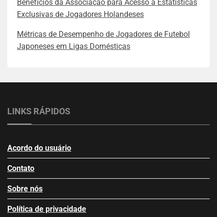
Benefícios da Associação para Acesso a Estatísticas
Exclusivas de Jogadores Holandeses
Métricas de Desempenho de Jogadores de Futebol
Japoneses em Ligas Domésticas
LINKS RÁPIDOS
Acordo do usuário
Contato
Sobre nós
Política de privacidade