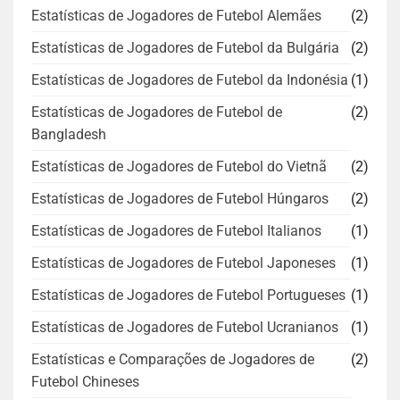
Estatísticas de Jogadores de Futebol Alemães
(2)
Estatísticas de Jogadores de Futebol da Bulgária
(2)
Estatísticas de Jogadores de Futebol da Indonésia
(1)
Estatísticas de Jogadores de Futebol de
(2)
Bangladesh
Estatísticas de Jogadores de Futebol do Vietnã
(2)
Estatísticas de Jogadores de Futebol Húngaros
(2)
Estatísticas de Jogadores de Futebol Italianos
(1)
Estatísticas de Jogadores de Futebol Japoneses
(1)
Estatísticas de Jogadores de Futebol Portugueses
(1)
Estatísticas de Jogadores de Futebol Ucranianos
(1)
Estatísticas e Comparações de Jogadores de
(2)
Futebol Chineses