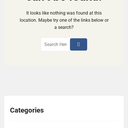
It looks like nothing was found at this
location. Maybe try one of the links below or
a search?
Categories