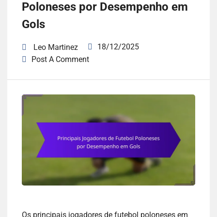
Poloneses por Desempenho em
Gols
18/12/2025
Leo Martinez
Post A Comment
Os principais jogadores de futebol poloneses em