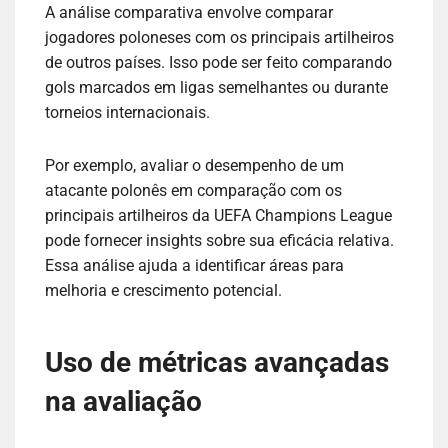
A análise comparativa envolve comparar
jogadores poloneses com os principais artilheiros
de outros países. Isso pode ser feito comparando
gols marcados em ligas semelhantes ou durante
torneios internacionais.
Por exemplo, avaliar o desempenho de um
atacante polonês em comparação com os
principais artilheiros da UEFA Champions League
pode fornecer insights sobre sua eficácia relativa.
Essa análise ajuda a identificar áreas para
melhoria e crescimento potencial.
Uso de métricas avançadas
na avaliação