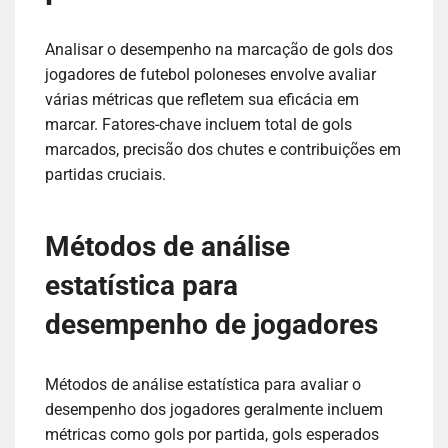
Analisar o desempenho na marcação de gols dos
jogadores de futebol poloneses envolve avaliar
várias métricas que refletem sua eficácia em
marcar. Fatores-chave incluem total de gols
marcados, precisão dos chutes e contribuições em
partidas cruciais.
Métodos de análise
estatística para
desempenho de jogadores
Métodos de análise estatística para avaliar o
desempenho dos jogadores geralmente incluem
métricas como gols por partida, gols esperados