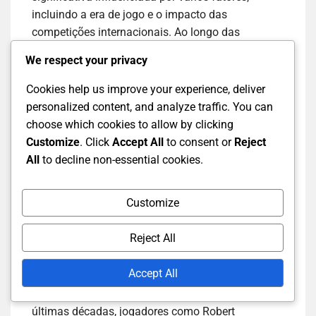
incluindo a era de jogo e o impacto das
competições internacionais. Ao longo das
décadas, o desempenho dos jogadores de futebol
We respect your privacy
poloneses flutuou, refletindo mudanças em
treinamento, táticas e níveis de competição.
Cookies help us improve your experience, deliver
personalized content, and analyze traffic. You can
choose which cookies to allow by clicking
Evolução da marcação de
Customize
. Click
Accept All
to consent or
Reject
gols ao longo das décadas
All
to decline non-essential cookies.
Customize
A marcação de gols entre jogadores poloneses
evoluiu marcadamente desde meados do século
Reject All
XX. Nas décadas de 1970 e 1980, jogadores como
Grzegorz Lato e Włodzimierz Lubański dominaram
Accept All
a cena, frequentemente marcando em dígitos
duplos durante torneios internacionais. Nas
últimas décadas, jogadores como Robert