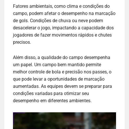
Fatores ambientais, como clima e condições do
campo, podem afetar o desempenho na marcação
de gols. Condições de chuva ou neve podem
desacelerar o jogo, impactando a capacidade dos
jogadores de fazer movimentos rápidos e chutes
precisos.
Além disso, a qualidade do campo desempenha
um papel. Um campo bem mantido permite
melhor controle de bola e precisão nos passes, o
que pode levar a oportunidades de marcação
aumentadas. As equipes devem se preparar para
condições variadas para otimizar seu
desempenho em diferentes ambientes.