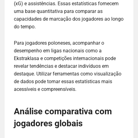
(xG) e assistências. Essas estatísticas fornecem
uma base quantitativa para comparar as
capacidades de marcação dos jogadores ao longo
do tempo.
Para jogadores poloneses, acompanhar o
desempenho em ligas nacionais como a
Ekstraklasa e competições internacionais pode
revelar tendências e destacar indivíduos em
destaque. Utilizar ferramentas como visualização
de dados pode tornar essas estatísticas mais
acessíveis e compreensíveis.
Análise comparativa com
jogadores globais