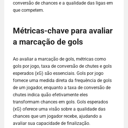
conversão de chances e a qualidade das ligas em
que competem.
Métricas-chave para avaliar
a marcação de gols
Ao avaliar a marcação de gols, métricas como
gols por jogo, taxa de conversão de chutes e gols
esperados (xG) são essenciais. Gols por jogo
fornece uma medida direta da frequência de gols
de um jogador, enquanto a taxa de conversão de
chutes indica quão efetivamente eles
transformam chances em gols. Gols esperados
(xG) oferece uma visão sobre a qualidade das
chances que um jogador recebe, ajudando a
avaliar sua capacidade de finalização.