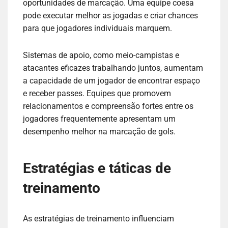
oportunidades de marcação. Uma equipe coesa
pode executar melhor as jogadas e criar chances
para que jogadores individuais marquem.
Sistemas de apoio, como meio-campistas e
atacantes eficazes trabalhando juntos, aumentam
a capacidade de um jogador de encontrar espaço
e receber passes. Equipes que promovem
relacionamentos e compreensão fortes entre os
jogadores frequentemente apresentam um
desempenho melhor na marcação de gols.
Estratégias e táticas de
treinamento
As estratégias de treinamento influenciam