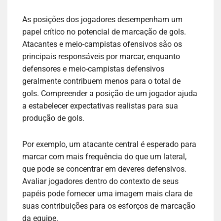
As posições dos jogadores desempenham um
papel crítico no potencial de marcação de gols.
Atacantes e meio-campistas ofensivos são os
principais responsáveis por marcar, enquanto
defensores e meio-campistas defensivos
geralmente contribuem menos para o total de
gols. Compreender a posição de um jogador ajuda
a estabelecer expectativas realistas para sua
produção de gols.
Por exemplo, um atacante central é esperado para
marcar com mais frequência do que um lateral,
que pode se concentrar em deveres defensivos.
Avaliar jogadores dentro do contexto de seus
papéis pode fornecer uma imagem mais clara de
suas contribuições para os esforços de marcação
da equipe.