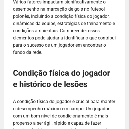
Vários fatores impactam significativamente o
desempenho na marcação de gols no futebol
polonês, incluindo a condição física do jogador,
dinâmicas da equipe, estratégias de treinamento e
condições ambientais. Compreender esses
elementos pode ajudar a identificar o que contribui
para o sucesso de um jogador em encontrar o
fundo da rede.
Condição física do jogador
e histórico de lesões
A condição física do jogador é crucial para manter
o desempenho máximo em campo. Um jogador
com um bom nível de condicionamento é mais
propenso a ser ágil, rápido e capaz de fazer