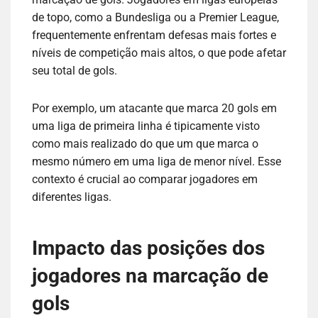
de topo, como a Bundesliga ou a Premier League,
frequentemente enfrentam defesas mais fortes e
níveis de competição mais altos, o que pode afetar
seu total de gols.
Por exemplo, um atacante que marca 20 gols em
uma liga de primeira linha é tipicamente visto
como mais realizado do que um que marca o
mesmo número em uma liga de menor nível. Esse
contexto é crucial ao comparar jogadores em
diferentes ligas.
Impacto das posições dos
jogadores na marcação de
gols