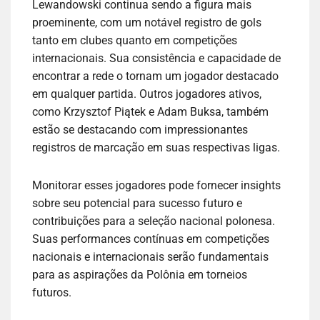
Lewandowski continua sendo a figura mais
proeminente, com um notável registro de gols
tanto em clubes quanto em competições
internacionais. Sua consistência e capacidade de
encontrar a rede o tornam um jogador destacado
em qualquer partida. Outros jogadores ativos,
como Krzysztof Piątek e Adam Buksa, também
estão se destacando com impressionantes
registros de marcação em suas respectivas ligas.
Monitorar esses jogadores pode fornecer insights
sobre seu potencial para sucesso futuro e
contribuições para a seleção nacional polonesa.
Suas performances contínuas em competições
nacionais e internacionais serão fundamentais
para as aspirações da Polônia em torneios
futuros.