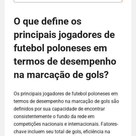
O que define os
principais jogadores de
futebol poloneses em
termos de desempenho
na marcação de gols?
Os principais jogadores de futebol poloneses em
termos de desempenho na marcação de gols são
definidos por sua capacidade de encontrar
consistentemente o fundo da rede em
competições nacionais e internacionais. Fatores-
chave incluem seu total de gols, eficiência na