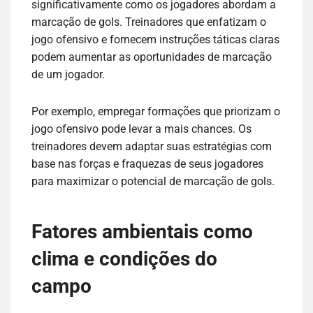
significativamente como os jogadores abordam a
marcação de gols. Treinadores que enfatizam o
jogo ofensivo e fornecem instruções táticas claras
podem aumentar as oportunidades de marcação
de um jogador.
Por exemplo, empregar formações que priorizam o
jogo ofensivo pode levar a mais chances. Os
treinadores devem adaptar suas estratégias com
base nas forças e fraquezas de seus jogadores
para maximizar o potencial de marcação de gols.
Fatores ambientais como
clima e condições do
campo