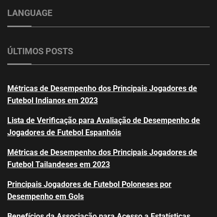
LANGUAGE
ÚLTIMOS POSTS
Métricas de Desempenho dos Principais Jogadores de
Futebol Indianos em 2023
Lista de Verificação para Avaliação de Desempenho de
Jogadores de Futebol Espanhóis
Métricas de Desempenho dos Principais Jogadores de
Futebol Tailandeses em 2023
Principais Jogadores de Futebol Poloneses por
Desempenho em Gols
Benefícios da Associação para Acesso a Estatísticas