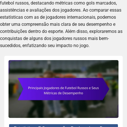
futebol russos, destacando métricas como gols marcados,
assistências e avaliações dos jogadores. Ao comparar essas
estatísticas com as de jogadores internacionais, podemos
obter uma compreensão mais clara de seu desempenho e
contribuições dentro do esporte. Além disso, exploraremos as
conquistas de alguns dos jogadores russos mais bem-
sucedidos, enfatizando seu impacto no jogo.