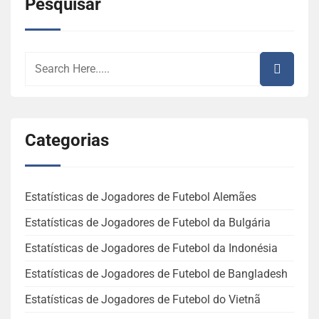
Pesquisar
Categorias
Estatísticas de Jogadores de Futebol Alemães
Estatísticas de Jogadores de Futebol da Bulgária
Estatísticas de Jogadores de Futebol da Indonésia
Estatísticas de Jogadores de Futebol de Bangladesh
Estatísticas de Jogadores de Futebol do Vietnã