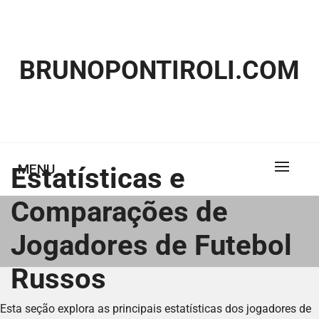
Skip
to
content
BRUNOPONTIROLI.COM
MENU
Estatísticas e
Comparações de
Jogadores de Futebol
Russos
Esta seção explora as principais estatísticas dos jogadores de