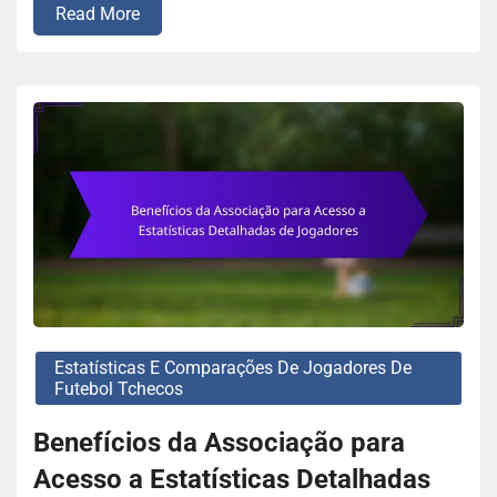
Read More
Estatísticas E Comparações De Jogadores De
Futebol Tchecos
Benefícios da Associação para
Acesso a Estatísticas Detalhadas