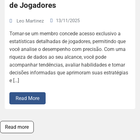
de Jogadores
13/11/2025
Leo Martinez
Tornar-se um membro concede acesso exclusivo a
estatísticas detalhadas de jogadores, permitindo que
você analise o desempenho com precisão. Com uma
riqueza de dados ao seu alcance, você pode
acompanhar tendências, avaliar habilidades e tomar
decisões informadas que aprimoram suas estratégias
e […]
Read More
Read more