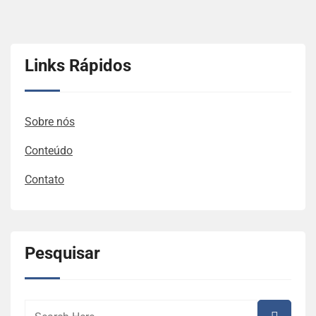
Links Rápidos
Sobre nós
Conteúdo
Contato
Pesquisar