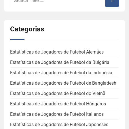
Categorias
Estatísticas de Jogadores de Futebol Alemães
Estatísticas de Jogadores de Futebol da Bulgária
Estatísticas de Jogadores de Futebol da Indonésia
Estatísticas de Jogadores de Futebol de Bangladesh
Estatísticas de Jogadores de Futebol do Vietnã
Estatísticas de Jogadores de Futebol Húngaros
Estatísticas de Jogadores de Futebol Italianos
Estatísticas de Jogadores de Futebol Japoneses