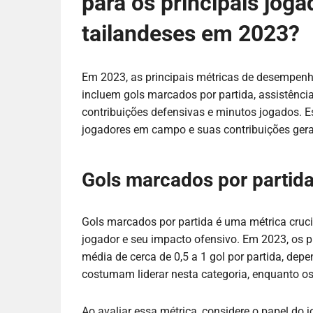
para os principais joga
tailandeses em 2023?
Em 2023, as principais métricas de desempenho
incluem gols marcados por partida, assistência
contribuições defensivas e minutos jogados. E
jogadores em campo e suas contribuições gera
Gols marcados por partid
Gols marcados por partida é uma métrica cruci
jogador e seu impacto ofensivo. Em 2023, os 
média de cerca de 0,5 a 1 gol por partida, dep
costumam liderar nesta categoria, enquanto o
Ao avaliar essa métrica, considere o papel do