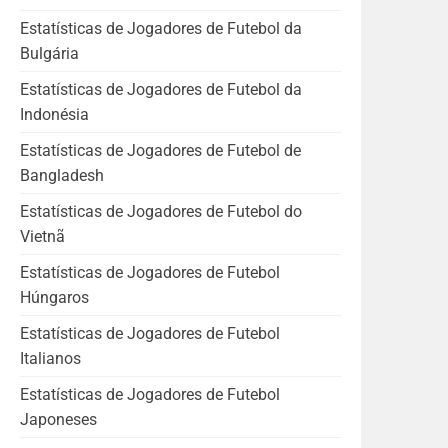
Estatísticas de Jogadores de Futebol da
Bulgária
Estatísticas de Jogadores de Futebol da
Indonésia
Estatísticas de Jogadores de Futebol de
Bangladesh
Estatísticas de Jogadores de Futebol do
Vietnã
Estatísticas de Jogadores de Futebol
Húngaros
Estatísticas de Jogadores de Futebol
Italianos
Estatísticas de Jogadores de Futebol
Japoneses