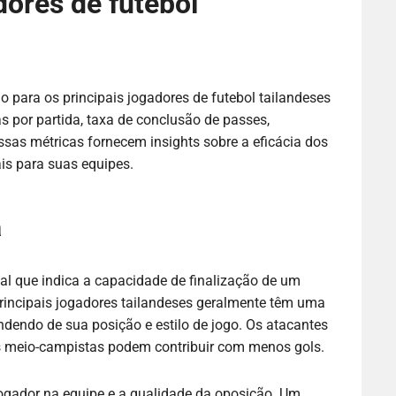
dores de futebol
 para os principais jogadores de futebol tailandeses
s por partida, taxa de conclusão de passes,
ssas métricas fornecem insights sobre a eficácia dos
is para suas equipes.
a
al que indica a capacidade de finalização de um
principais jogadores tailandeses geralmente têm uma
endendo de sua posição e estilo de jogo. Os atacantes
s meio-campistas podem contribuir com menos gols.
 jogador na equipe e a qualidade da oposição. Um