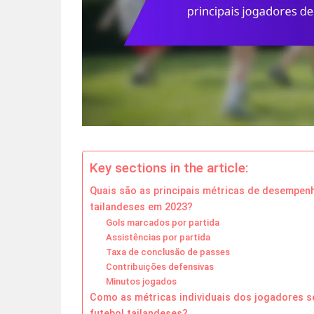
Key sections in the article:
Quais são as principais métricas de desempenh
tailandeses em 2023?
Gols marcados por partida
Assistências por partida
Taxa de conclusão de passes
Contribuições defensivas
Minutos jogados
Como as métricas individuais dos jogadores s
futebol tailandeses?