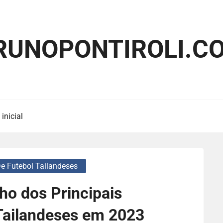
RUNOPONTIROLI.C
inicial
e Futebol Tailandeses
o dos Principais
Tailandeses em 2023