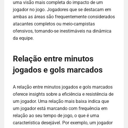
uma visão mais completa do impacto de um
jogador no jogo. Jogadores que se destacam em
ambas as áreas são frequentemente considerados
atacantes completos ou meio-campistas
ofensivos, tornando-se inestimáveis na dinâmica
da equipe.
Relação entre minutos
jogados e gols marcados
A relação entre minutos jogados e gols marcados
oferece insights sobre a eficiência e resistência de
um jogador. Uma relação mais baixa indica que
um jogador está marcando com frequência em
relação ao seu tempo de jogo, o que é uma
característica desejável. Por exemplo, um jogador