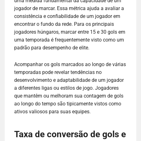
uma medida fundamental da capacidade de um
jogador de marcar. Essa métrica ajuda a avaliar a
consistência e confiabilidade de um jogador em
encontrar o fundo da rede. Para os principais
jogadores húngaros, marcar entre 15 e 30 gols em
uma temporada é frequentemente visto como um
padrão para desempenho de elite.
Acompanhar os gols marcados ao longo de várias
temporadas pode revelar tendências no
desenvolvimento e adaptabilidade de um jogador
a diferentes ligas ou estilos de jogo. Jogadores
que mantêm ou melhoram sua contagem de gols
ao longo do tempo são tipicamente vistos como
ativos valiosos para suas equipes.
Taxa de conversão de gols e