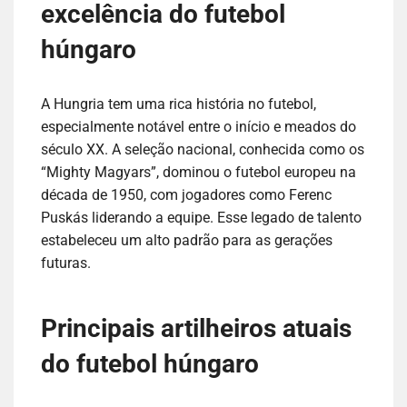
excelência do futebol
húngaro
A Hungria tem uma rica história no futebol,
especialmente notável entre o início e meados do
século XX. A seleção nacional, conhecida como os
“Mighty Magyars”, dominou o futebol europeu na
década de 1950, com jogadores como Ferenc
Puskás liderando a equipe. Esse legado de talento
estabeleceu um alto padrão para as gerações
futuras.
Principais artilheiros atuais
do futebol húngaro