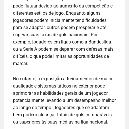
pode flutuar devido ao aumento da competição e
diferentes estilos de jogo. Enquanto alguns
jogadores podem inicialmente ter dificuldades
para se adaptar, outros podem prosperar e até
superar suas taxas de gols nacionais. Por
exemplo, jogadores em ligas como a Bundesliga
ou a Serie A podem se deparar com defesas mais
difíceis, o que pode limitar as oportunidades de
marcar.
No entanto, a exposição a treinamentos de maior
qualidade e sistemas táticos no exterior pode
aprimorar as habilidades gerais de um jogador,
potencialmente levando a um desempenho melhor
ao longo do tempo. Jogadores que se adaptam
bem podem alcançar totais de gols comparáveis
ou superiores às suas médias na liga nacional.