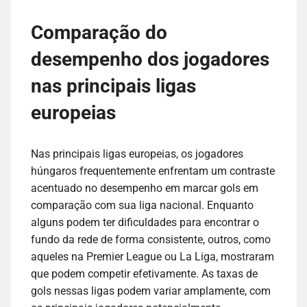
Comparação do
desempenho dos jogadores
nas principais ligas
europeias
Nas principais ligas europeias, os jogadores
húngaros frequentemente enfrentam um contraste
acentuado no desempenho em marcar gols em
comparação com sua liga nacional. Enquanto
alguns podem ter dificuldades para encontrar o
fundo da rede de forma consistente, outros, como
aqueles na Premier League ou La Liga, mostraram
que podem competir efetivamente. As taxas de
gols nessas ligas podem variar amplamente, com