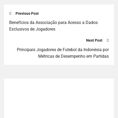
Previous Post
Benefícios da Associação para Acesso a Dados
Exclusivos de Jogadores
Next Post
Principais Jogadores de Futebol da Indonésia por
Métricas de Desempenho em Partidas