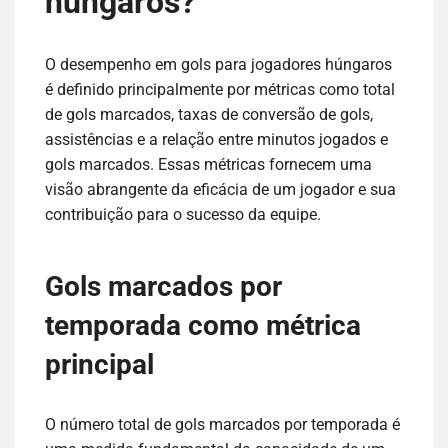
húngaros?
O desempenho em gols para jogadores húngaros
é definido principalmente por métricas como total
de gols marcados, taxas de conversão de gols,
assistências e a relação entre minutos jogados e
gols marcados. Essas métricas fornecem uma
visão abrangente da eficácia de um jogador e sua
contribuição para o sucesso da equipe.
Gols marcados por
temporada como métrica
principal
O número total de gols marcados por temporada é